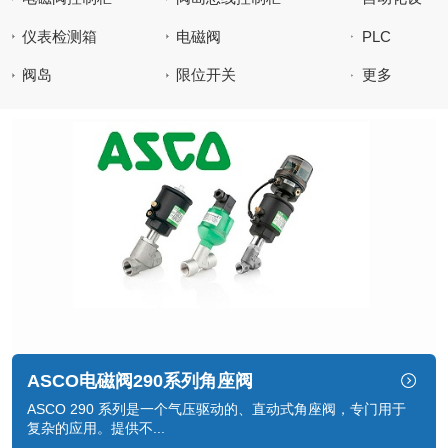
备控制柜
仪表检测箱
电磁阀
PLC
阀岛
限位开关
更多
ASCO电磁阀290系列角座阀
ASCO 290 系列是一个气压驱动的、直动式角座阀，专门用于
复杂的应用。提供不...