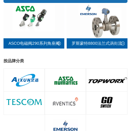
罗斯蒙特8800法兰式涡街流
ASCO电磁阀290系列角座阀
量计
按品牌分类