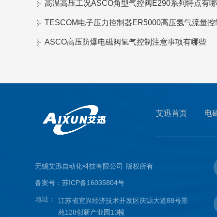
高温高压工况ASCO角型气控阀E290系列特点有
TESCOM电子压力控制器ER5000高压氢气流量
ASCO高压防爆电磁阀氢气控制注意事项有哪些
艾迅首页
电
无锡艾迅自动化科技有限公司
版权所有
备案号：
苏ICP备16035804号
地址：
江苏省宜兴经济技术开发区庆源大道88号景
苑128创新产业园13幢