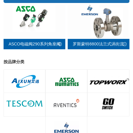
罗斯蒙特8800法兰式涡街流
ASCO电磁阀290系列角座阀
量计
按品牌分类