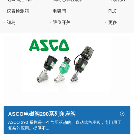
备控制柜
仪表检测箱
电磁阀
PLC
阀岛
限位开关
更多
ASCO电磁阀290系列角座阀
ASCO 290 系列是一个气压驱动的、直动式角座阀，专门用于
复杂的应用。提供不...