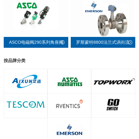
罗斯蒙特8800法兰式涡街流
ASCO电磁阀290系列角座阀
量计
按品牌分类