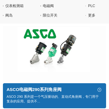
备控制柜
仪表检测箱
电磁阀
PLC
阀岛
限位开关
更多
ASCO电磁阀290系列角座阀
ASCO 290 系列是一个气压驱动的、直动式角座阀，专门用于
复杂的应用。提供不...