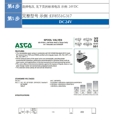
第
4
步
选择电压, 见下页的标准电压 示例: 24VDC
完整型号 示例 :EF8551G317
第
5
步
DC24V