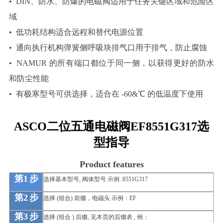
•
DIN、防水、防爆的电磁阀适用于任务关键区域和危险区
域
•
低功耗结构适合远程和替代电源位置
•
通向执行机构弹簧侧呼吸块排气口用于排气，防止腐蚀
•
NAMUR 的所有端口都位于同一侧，以获得更好的防水
和防尘性能
•
有极寒型号可供选择，适合在 -60&℃ 的低温度下使用
ASCO二位五通电磁阀EF8551G317
选
型指导
Product features
第
1
步
选择基本型号, 阀体型号 示例 :8551G317
第
2
步
选择 (组合) 前缀，电磁头 示例：EF
第
3
步
选择
(
组合
)
后缀
,
见本页的后缀表
,
例：