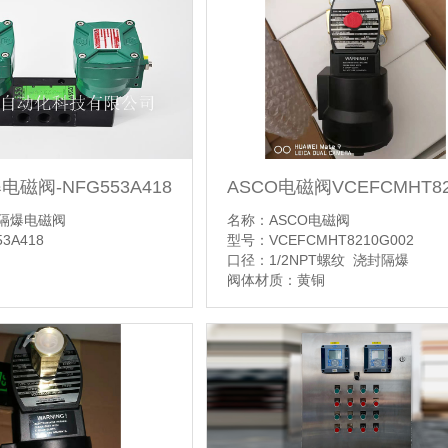
【详情】
电磁阀-NFG553A418
名称：ASCO电磁阀
O隔爆电磁阀
型号：VCEFCMHT8210G002
3A418
口径：1/2NPT螺纹 浇封隔爆
阀体材质：黄铜
【详情】