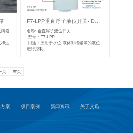
箱
F7-LPP垂直浮子液位开关- Dwyer
磁阀箱
名称: 垂直浮子液位开关
型号：F7-LPP
式和远
用途：应用于水位-液体对槽罐等的液位
进行控制。
【详情】
一页
末页
成方案
项目案例
新闻资讯
关于艾迅