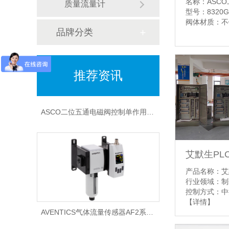
ASCO气控比例阀XS290A156PDB79特点和用途
名称：ASC
质量流量计
型号：8320G
阀体材质：不
品牌分类
推荐资讯
【详情】
ASCO二位五通电磁阀控制单作用执行器接法和原理
艾默生PL
产品名称：艾
行业领域：制
控制方式：中
AVENTICS气体流量传感器AF2系列在气动系统中作用是什么
【详情】