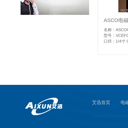
ASCO气控角座阀290系列特点和应用优势有哪些
名称：ASC
型号：VCEFC
口径：1/4寸
【详情】
工业高压气体控制TESCOM背压阀与调压阀应用区别是什么
艾迅首页
电