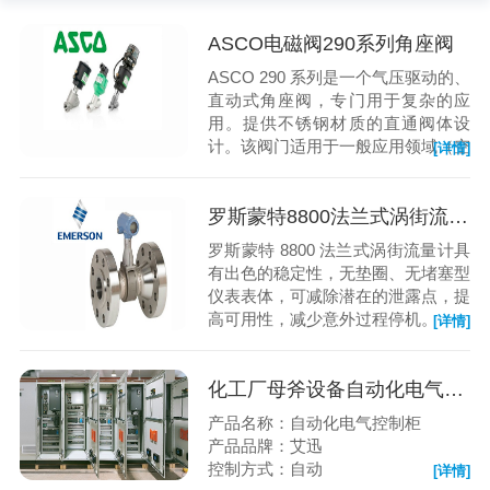
ASCO电磁阀290系列角座阀
ASCO 290 系列是一个气压驱动的、
直动式角座阀，专门用于复杂的应
用。提供不锈钢材质的直通阀体设
计。该阀门适用于一般应用领域（空
[详情]
气、惰性气体、水、油和轻质泥
浆），以及食品和饮料工业中的蒸
汽、热水和辅助流体。提供许多可选
罗斯蒙特8800法兰式涡街流量计
功能，包括可视/电气阀位指示器或
罗斯蒙特 8800 法兰式涡街流量计具
行程限制器。
有出色的稳定性，无垫圈、无堵塞型
仪表表体，可减除潜在的泄露点，提
高可用性，减少意外过程停机。
[详情]
化工厂母斧设备自动化电气控制柜
产品名称：自动化电气控制柜
产品品牌：艾迅
控制方式：自动
[详情]