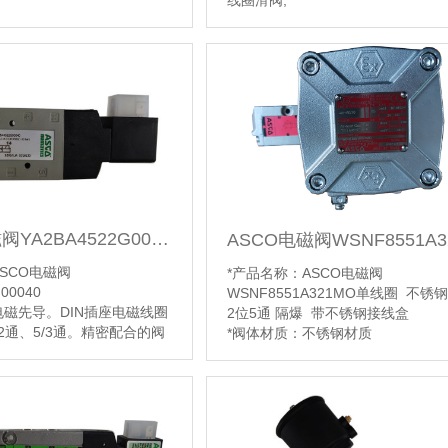
线圈滑阀,
CO电磁阀SCE238D001二
【详情】
，空气和惰性气体等气体/液
，广泛用于电厂，石油化
等。
黄铜
ASCO电磁阀YA2BA4522G00040
SCO电磁阀
*产品名称：ASCO电磁阀
00040
WSNF8551A321MO单线圈 不锈
电磁先导。DIN插座电磁线圈
2位5通 隔爆 带不锈钢接线盒
2通、5/3通。精密配合的阀
*阀体材质：不锈钢材质
量系数CV到 1.0。接管口
/4NPTF 或G牙。可于润滑或
【详情】
使用。直接接管汇流板或
。
阀使用压力范围-1-10bar，