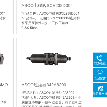
ASCO电磁阀SCE238D004
07
*产品名称：ASCO电磁阀SCE238D004
密封材
*产品特点：电磁阀SCE238D004密封材
料采用互换性磁头，工作压差AP
0.3/0.5bar。
07二
功能应用：ASCO电磁阀SCE238D004二
体/液
通阀适用于水，空气和惰性气体等气体/液
油化
体的自动控制，广泛用于电厂，石油化
工，环保设备等。
*阀体材质：黄铜
【详情】
联系电话
在线留言
3MO
ASCO过滤器342A8209
*产品名称：ASCO过滤器342A8209
微信扫一
*功能说明：ASCO电磁阀342A8209用于
MO单
腐蚀性环境的不锈钢过滤器、调节器和过