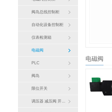
00 法兰式涡街流量计具有出色的稳定性，无垫圈、无堵塞型
减除潜在的泄露点，提高可用性，减少意外过程停机。
阀岛总线控制柜
自动化设备控制柜
仪表检测箱
电磁阀
电磁阀
PLC
工业自动化ASCO产品范围和应用领域在哪里
阀岛
限位开关
调压器 减压阀 开关阀