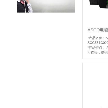
气导压力范围：
度范围：电磁先
【详情】
ASCO电磁
高温高压工况ASCO角型气控阀E290系列特点有哪些
*产品名称：
SCG531C02
*产品特点：
可连接，提供
用于敏感区域
品加工领域的
境保护，防止
进入其他异物
*功能说明：工
ASCO气控角座阀290系列特点和应用优势有哪些
10bar（1ba
6bar ）1100
*阀体材质：
【详情】