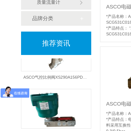
质量流量计
ASCO电磁
AVENTICS压力比例阀和流量比例阀应用设备和应用行业有哪些
*产品名称：A
品牌分类
SCG531C01
*产品特点： 
SCG531C
接口，可提供
推荐资讯
制球阀，蝶阀
和食品行业。
杂质进入电磁
*功能说明：工
10bar（1ba
ASCO气控比例阀XS290A156PDB79特点和用途
6bar ）1100
*阀体材质：
【详情】
ASCO电磁
*产品名称：AS
*产品特点：电
料采用互换性
ASCO二位五通电磁阀控制单作用执行器接法和原理