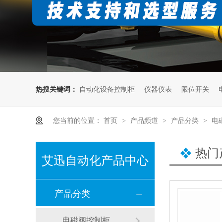
热搜关键词：
自动化设备控制柜
仪器仪表
限位开关
您当前的位置：
首页
产品频道
产品分类
电
>
>
>
热门
艾迅自动化产品中心
产品分类
800法兰式涡街流量计
电磁阀控制柜