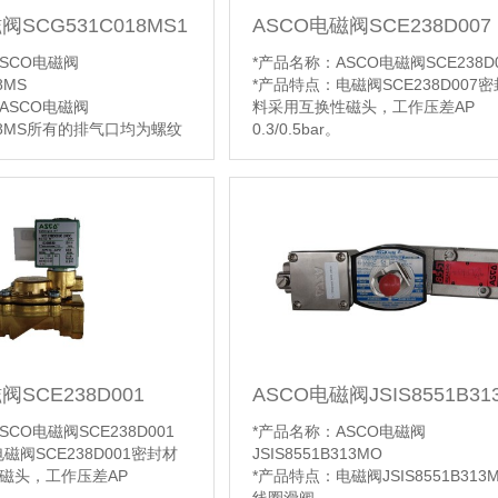
阀SCG531C018MS1
ASCO电磁阀SCE238D007
SCO电磁阀
*产品名称：ASCO电磁阀SCE238D0
8MS
*产品特点：电磁阀SCE238D007
“ASCO电磁阀
料采用互换性磁头，工作压差AP
018MS所有的排气口均为螺纹
0.3/0.5bar。
更好的环境保护，适用于控
功能应用：ASCO电磁阀SCE238D0
，气缸等，要求洁净的制药
通阀适用于水，空气和惰性气体等气
可避免液体，粉尘或者其他
体的自动控制，广泛用于电厂，石
阀。
工，环保设备等。
作压差2 —
*阀体材质：黄铜
r=100kpa ），流量（QV在
l/min（ANR ）
【详情】
铝制，黑色阳极氧化
阀SCE238D001
ASCO电磁阀JSIS8551B31
CO电磁阀SCE238D001
*产品名称：ASCO电磁阀
磁阀SCE238D001密封材
JSIS8551B313MO
磁头，工作压差AP
*产品特点：电磁阀JSIS8551B313