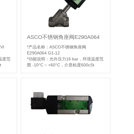
ASCO不锈钢角座阀E290A064
VI
*产品名称：ASCO不锈钢角座阀
E290A064 G1-12
温度范
*功能说明：允许压力16 bar，环境温度范
t
围 -10°C ~ +60°C，介质粘度600cSt
水。
(mm2/s)，先导流体过滤空气或者水。
*阀体材质：AISI 316L
【详情】