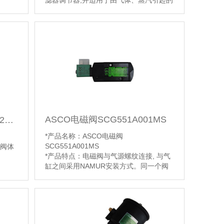
滤器调节器,并适用于由气体、蒸汽引起的
潜在爆炸性环境
【详情】
ASCO电磁阀SCG551A001MS
ASCO电磁阀WSNF8551A321MO
*产品名称：ASCO电磁阀
SCG551A001MS
钢阀体
*产品特点：电磁阀与气源螺纹连接, 与气
缸之间采用NAMUR安装方式。同一个阀
可以通过转接板转为5/2或3/2常闭阀 , 控
制单作用或双作用气缸。
【详情】