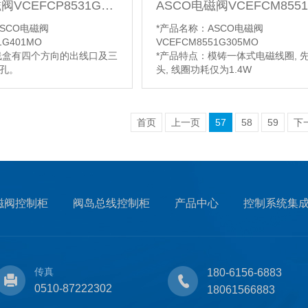
ASCO电磁阀VCEFCP8531G401MO
SCO电磁阀
*产品名称：ASCO电磁阀
1G401MO
VCEFCM8551G305MO
线盒有四个方向的出线口及三
*产品特点：模铸一体式电磁线圈, 
孔。
头, 线圈功耗仅为1.4W
壳体及端盖用环氧涂料及压铸
*阀体材质：阳极氧化铝, 黑色
胶，线圈环氧树脂浇封，接
，接线端子块陶瓷。
【详情】
首页
上一页
57
58
59
下
磁阀控制柜
阀岛总线控制柜
产品中心
控制系统集
传真
180-6156-6883
0510-87222302
18061566883