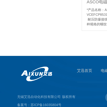
*产品名称：A
VCEFCP853
工业高压气体控制TESCOM背压阀与调压阀应用区别是什么
耐压防爆接
种规格的螺纹
*功能说明：
铝，垫圈硅橡
地螺丝不锈钢
【详情】
TESCOM压力自动控制器特点和优势有哪些
艾迅首页
电
无锡艾迅自动化科技有限公司
版权所有
备案号：
苏ICP备16035804号