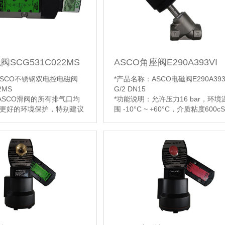
内部和外部 1to10bar，温
导-23℃ ~46℃环境温度。
阀SCG531C022MS
ASCO角座阀E290A393VI
ASCO不锈钢双电控电磁阀
*产品名称：ASCO电磁阀E290A393
2MS
G/2 DN15
 ASCO滑阀的所有排气口均
*功能说明：允许压力16 bar，环境
更好的环境保护，特别建议
围 -10°C ~ +60°C，介质粘度600cS
，如洁净室以及在制药和食
(mm2/s)，先导流体过滤空气或者
应用。该ASCO阀门提供环
*阀体材质：AISI 316L
液体、灰尘或任何有害物质
【详情】
（环保建筑）
作压差2 —
r=100kpa ），流量（QV在
l/min（ANR ）
不锈钢