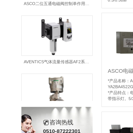
0.3/0.5bar
功能应用：AS
通阀适用于水
体的自动控制
工，环保设备
*阀体材质：
【详情】
AVENTICS气体流量传感器AF2系列在气动系统中作用是什么
*产品名称：A
YA2BA4522G
*产品特点：
带指示灯。5/
芯阀套组件。流
径：1/8，1
ASCO两通电磁阀热处理设备应用要求有哪些
无润滑系统中
咨询热线
Namur 安装
*功能说明：主
0510-87222301