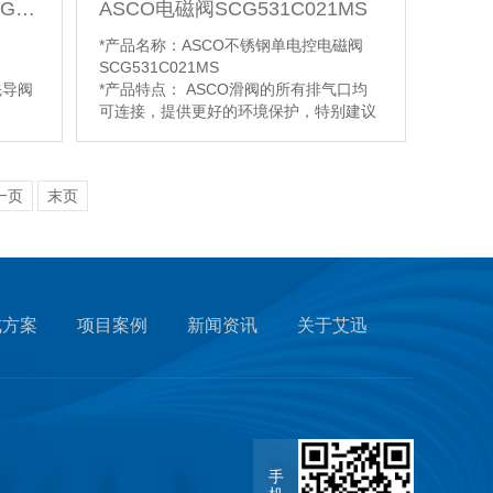
ASCO电磁阀VCEFCM8551G305MO
ASCO电磁阀SCG531C021MS
*产品名称：ASCO不锈钢单电控电磁阀
SCG531C021MS
先导阀
*产品特点： ASCO滑阀的所有排气口均
可连接，提供更好的环境保护，特别建议
用于敏感区域，如洁净室以及在制药和食
品加工领域的应用。该ASCO阀门提供环
境保护，防止液体、灰尘或任何有害物质
一页
末页
进入其他异物（环保建筑）
*功能说明：工作压差2 —
10bar（1bar=100kpa ），流量（QV在
6bar ）1100l/min（ANR ）
*阀体材质：不锈钢
【详情】
成方案
项目案例
新闻资讯
关于艾迅
手