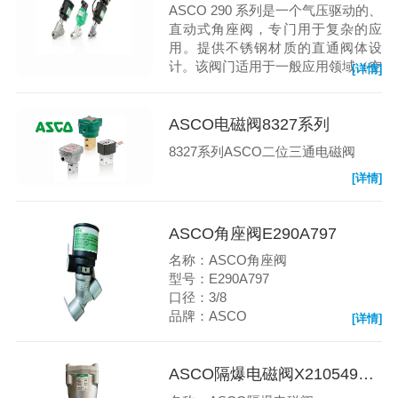
ASCO 290 系列是一个气压驱动的、
直动式角座阀，专门用于复杂的应
用。提供不锈钢材质的直通阀体设
计。该阀门适用于一般应用领域（空
[详情]
气、惰性气体、水、油和轻质泥
浆），以及食品和饮料工业中的蒸
汽、热水和辅助流体。提供许多可选
ASCO电磁阀8327系列
功能，包括可视/电气阀位指示器或
8327系列ASCO二位三通电磁阀
行程限制器。
[详情]
ASCO角座阀E290A797
名称：ASCO角座阀
型号：E290A797
口径：3/8
品牌：ASCO
[详情]
ASCO隔爆电磁阀X210549623012F1