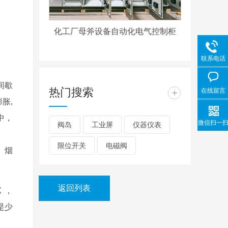
化工厂母斧设备自动化电气控制柜
联系电话
间歇
热门搜索
+
在线留言
胀,
中，
微信扫一
阀岛
工业屏
仪器仪表
限位开关
电磁阀
、烟
返回列表
 ，
，是少