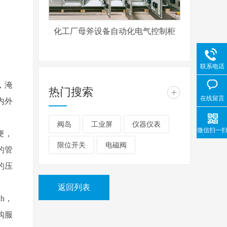
化工厂母斧设备自动化电气控制柜
联系电话
，淹
热门搜索
+
在线留言
内外
阀岛
工业屏
仪器仪表
微信扫一
便，
限位开关
电磁阀
的管
的压
返回列表
ch，
采购服